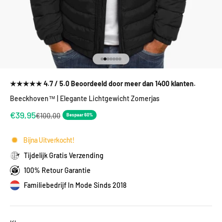
Naar artikel 1
Naar artikel 2
Naar artikel 3
Naar artikel 4
Naar artikel 5
Naar artikel 6
Naar artikel 7
★★★★★ 4.7 / 5.0 Beoordeeld door meer dan 1400 klanten.
Beeckhoven™ | Elegante Lichtgewicht Zomerjas
Aanbiedingsprijs
€39,95
Normale prijs
€100,00
Bespaar 60%
Bijna Uitverkocht!
Tijdelijk Gratis Verzending
100% Retour Garantie
Familiebedrijf In Mode Sinds 2018