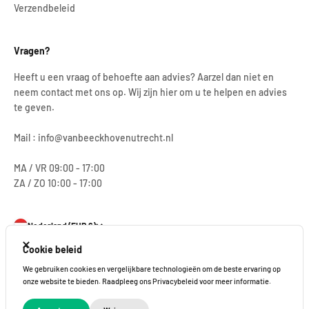
Verzendbeleid
Vragen?
Heeft u een vraag of behoefte aan advies? Aarzel dan niet en
neem contact met ons op. Wij zijn hier om u te helpen en advies
te geven.
Mail : info@vanbeeckhovenutrecht.nl
MA / VR 09:00 - 17:00
ZA / ZO 10:00 - 17:00
Nederland (EUR €)
Sluiten
Cookie beleid
We gebruiken cookies en vergelijkbare technologieën om de beste ervaring op
onze website te bieden. Raadpleeg ons Privacybeleid voor meer informatie.
© 2026, Van Beeckhoven Utrecht.