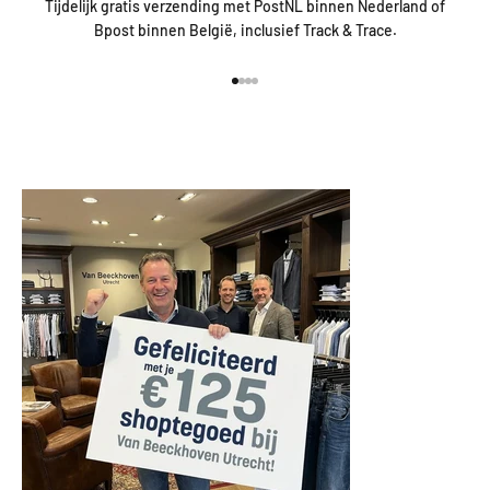
Tijdelijk gratis verzending met PostNL binnen Nederland of
Bpost binnen België, inclusief Track & Trace.
Naar artikel 1
Naar artikel 2
Naar artikel 3
Naar artikel 4