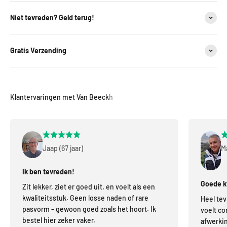
Niet tevreden? Geld terug!
Gratis Verzending
Jaap (67 jaar)
Ma
Ik ben tevreden!
Goede kw
Zit lekker, ziet er goed uit, en voelt als een
kwaliteitsstuk. Geen losse naden of rare
Heel tev
pasvorm – gewoon goed zoals het hoort. Ik
voelt co
bestel hier zeker vaker.
afwerkin