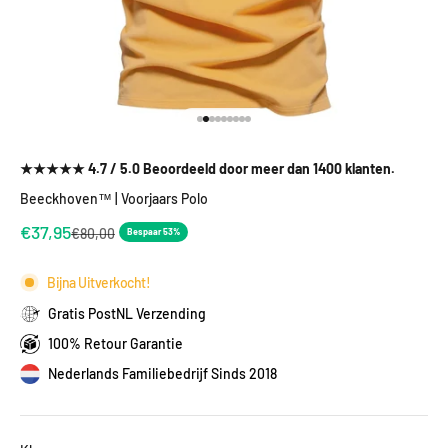
Naar artikel 1
Naar artikel 2
Naar artikel 3
Naar artikel 4
Naar artikel 5
Naar artikel 6
Naar artikel 7
Naar artikel 8
Naar artikel 9
★★★★★ 4.7 / 5.0 Beoordeeld door meer dan 1400 klanten.
Beeckhoven™ | Voorjaars Polo
Aanbiedingsprijs
€37,95
Normale prijs
€80,00
Bespaar 53%
Bijna Uitverkocht!
Gratis PostNL Verzending
100% Retour Garantie
Nederlands Familiebedrijf Sinds 2018