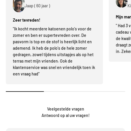
Jaap ( 60 jaar )
Ki
Mijn man
Zeer tevreden!
" Had 3 
"Ik kocht meerdere katoenen polo's voor de
cadeau v
zomer en ben er supertevreden over. De
de kwali
pasvorm is top en de stof is heerlijk licht en
draagt ze
ademend. Ik heb de polo's de hele zomer
in. Zeke
gedragen, zowel tijdens uitstapjes als op het
terras met mijn vrienden. Ook de
klantenservice was snel en vriendelijk toen ik
een vraag had"
Veelgestelde vragen
Antwoord op al uw vragen!