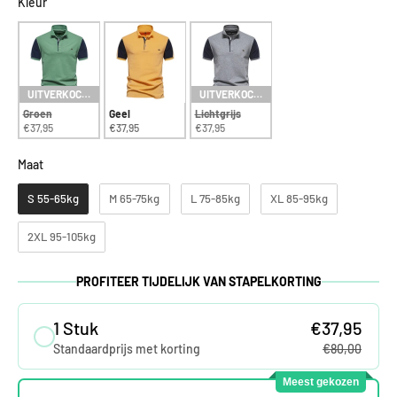
Kleur
Kleur
UITVERKOCHT
UITVERKOCHT
Groen
Geel
Lichtgrijs
€37,95
€37,95
€37,95
Maat
Maat
S 55-65kg
M 65-75kg
L 75-85kg
XL 85-95kg
2XL 95-105kg
PROFITEER TIJDELIJK VAN STAPELKORTING
1 Stuk
€37,95
Standaardprijs met korting
€80,00
Meest gekozen