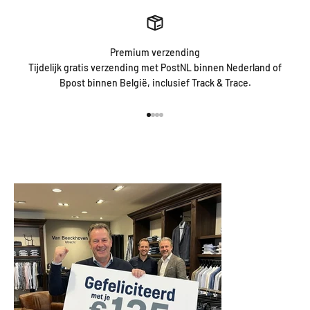
Premium verzending
Tijdelijk gratis verzending met PostNL binnen Nederland of
Bpost binnen België, inclusief Track & Trace.
Naar artikel 1
Naar artikel 2
Naar artikel 3
Naar artikel 4