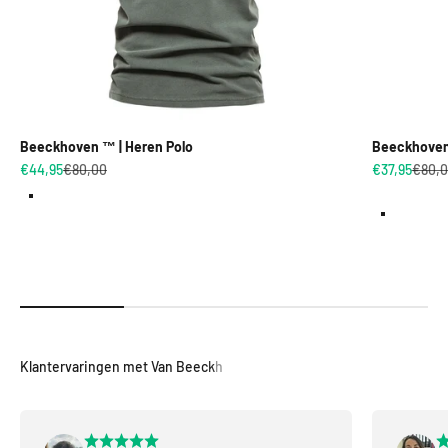
Beeckhoven ™ | Heren Polo
Beeckhoven™
Aanbiedingsprijs
Normale prijs
Aanbiedings
Norma
€44,95
€80,00
€37,95
€80,
Donkergrijs
Groen
Donkerblauw
Geel
Groen
Lichtgrijs