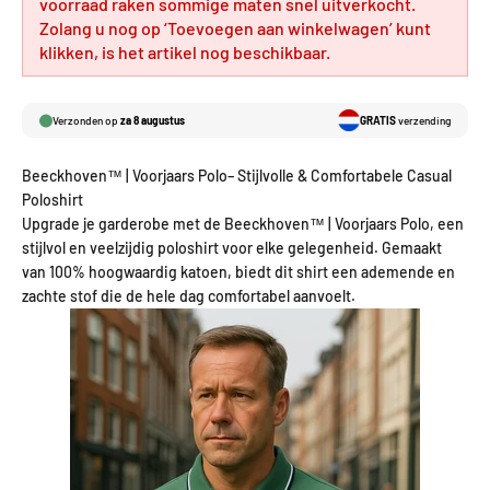
voorraad raken sommige maten snel uitverkocht.
Zolang u nog op ‘Toevoegen aan winkelwagen’ kunt
klikken, is het artikel nog beschikbaar.
Verzonden op
za 8 augustus
GRATIS
verzending
Beeckhoven™ | Voorjaars Polo– Stijlvolle & Comfortabele Casual
Poloshirt
Upgrade je garderobe met de Beeckhoven™ | Voorjaars Polo, een
stijlvol en veelzijdig poloshirt voor elke gelegenheid. Gemaakt
van 100% hoogwaardig katoen, biedt dit shirt een ademende en
zachte stof die de hele dag comfortabel aanvoelt.