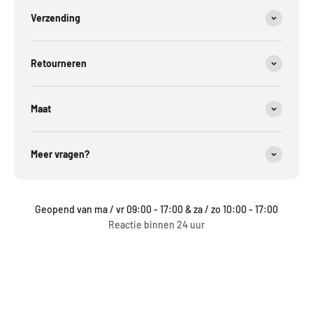
Verzending
Retourneren
Maat
Meer vragen?
Geopend van ma / vr 09:00 - 17:00 & za / zo 10:00 - 17:00
Reactie binnen 24 uur
Profiteer tijdelijk van onze
stapelkorting
– automatisch toegepast
in je winkelmandje,
zolang de voorraad strekt
!
2 PRODUCTEN =
-10% EXTRA KORTING
3 PRODUCTEN =
-20% EXTRA KORTING
4 PRODUCTEN =
-25% EXTRA KORTING
5 PRODUCTEN =
-30% EXTRA KORTING