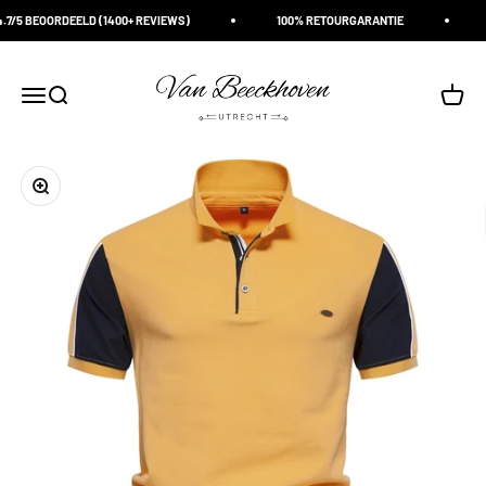
Naar inhoud
5 BEOORDEELD (1400+ REVIEWS)
100% RETOURGARANTIE
NA
Van Beeckhoven Utrecht
Navigatiemenu openen
Zoeken openen
Winke
In-/uitzoomen