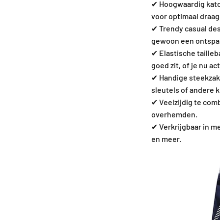
✔ Hoogwaardig kato
voor optimaal draag
✔ Trendy casual des
gewoon een ontspan
✔ Elastische taille
goed zit, of je nu ac
✔ Handige steekzakke
sleutels of andere k
✔ Veelzijdig te comb
overhemden.
✔ Verkrijgbaar in m
en meer.