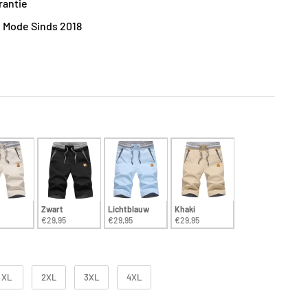
rantie
iliebedrijf In Mode Sinds 2018
Zwart
Lichtblauw
Khaki
€29,95
€29,95
€29,95
XL
2XL
3XL
4XL