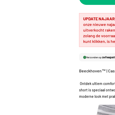
UPDATE NAJAAR
onze nieuwe naja
uitverkocht raken.
zolang de voorraa
kunt klikken, is h
Verzonden op
za 8 august
Beeckhoven™ | Casu
Ontdek ultiem comfor
short is speciaal on
moderne look met prak