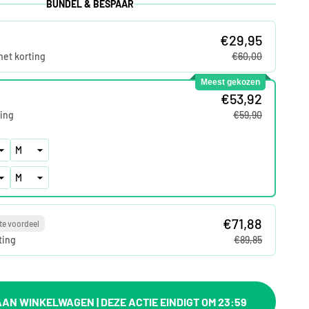
BUNDEL & BESPAAR
€29,95
met korting
€60,00
Meest gekozen
€53,92
ing
€59,90
€71,88
te voordeel
ting
€89,85
AN WINKELWAGEN | DEZE ACTIE EINDIGT OM 23:59