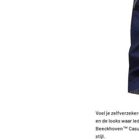
Voel je zelfverzeker
en de looks waar ie
Beeckhoven™ Casual
stijl.