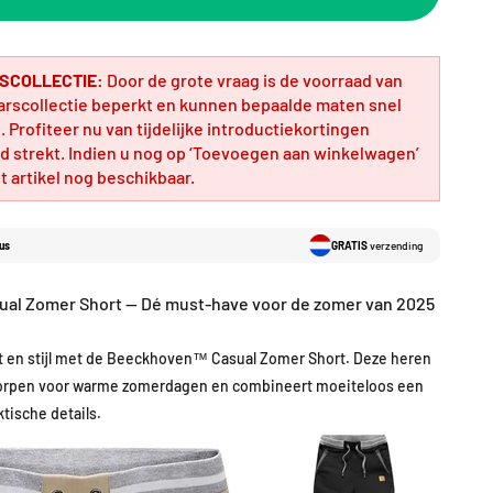
SCOLLECTIE:
Door de grote vraag is de voorraad van
arscollectie beperkt en kunnen bepaalde maten snel
 Profiteer nu van tijdelijke introductiekortingen
d strekt. Indien u nog op ‘Toevoegen aan winkelwagen’
et artikel nog beschikbaar.
us
GRATIS
verzending
al Zomer Short — Dé must-have voor de zomer van 2025
t en stijl met de Beeckhoven™ Casual Zomer Short. Deze heren
tworpen voor warme zomerdagen en combineert moeiteloos een
tische details.