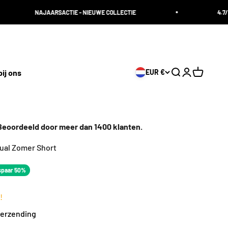
NAJAARSACTIE - NIEUWE COLLECTIE
4.7/5 BEOORDEE
ij ons
EUR €
Zoeken openen
Accountpagi
Winkelwa
oordeeld door meer dan 1400 klanten.
ual Zomer Short
s
js
spaar 50%
!
 Verzending