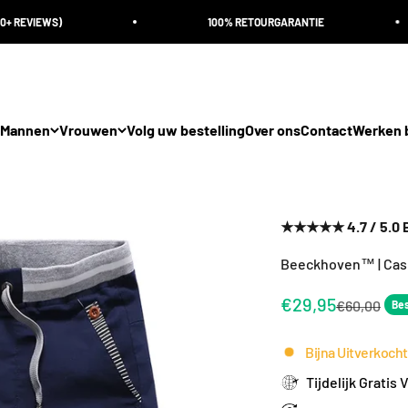
)
100% RETOURGARANTIE
Mannen
Vrouwen
Volg uw bestelling
Over ons
Contact
Werken b
★★★★★ 4.7 / 5.0 Be
Beeckhoven™ | Cas
Aanbiedingsprij
€29,95
Normale pri
€60,00
Be
Bijna Uitverkocht
Tijdelijk Gratis