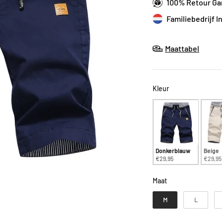
100% Retour Ga
Fam
Maattabel
Kleur
Kleur
Donkerblauw
Beige
€29,95
€29,95
Maat
Maat
M
L