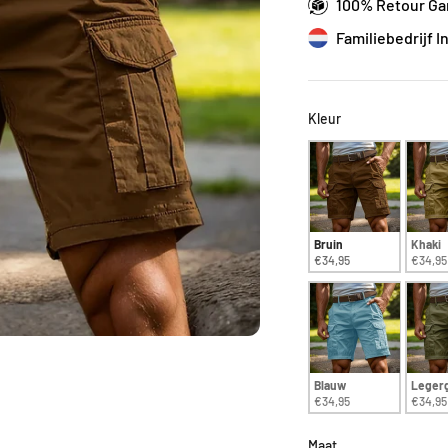
100% Retour Ga
Fam
Kleur
Kleur
Bruin
Khaki
€34,95
€34,95
Blauw
Leger
€34,95
€34,95
Maat
Maat