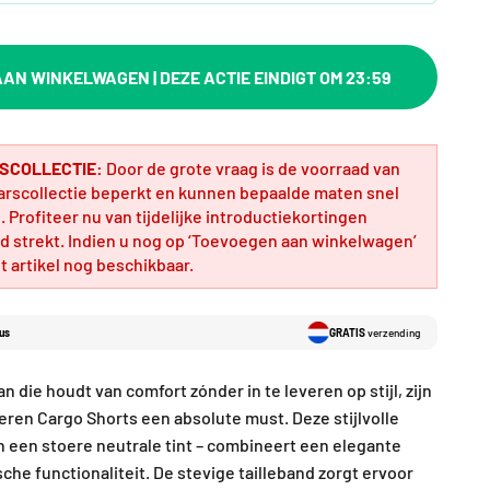
AN WINKELWAGEN | DEZE ACTIE EINDIGT OM 23:59
SCOLLECTIE:
Door de grote vraag is de voorraad van
arscollectie beperkt en kunnen bepaalde maten snel
 Profiteer nu van tijdelijke introductiekortingen
d strekt. Indien u nog op ‘Toevoegen aan winkelwagen’
et artikel nog beschikbaar.
us
GRATIS
verzending
die houdt van comfort zónder in te leveren op stijl, zijn
en Cargo Shorts een absolute must. Deze stijlvolle
in een stoere neutrale tint – combineert een elegante
he functionaliteit. De stevige tailleband zorgt ervoor