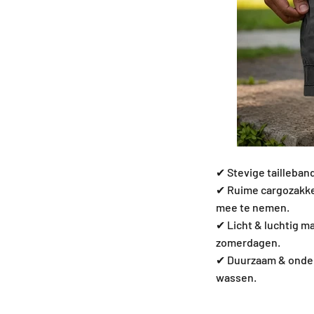
✔ Stevige tailleband 
✔ Ruime cargozakken
mee te nemen.
✔ Licht & luchtig ma
zomerdagen.
✔ Duurzaam & onderh
wassen.