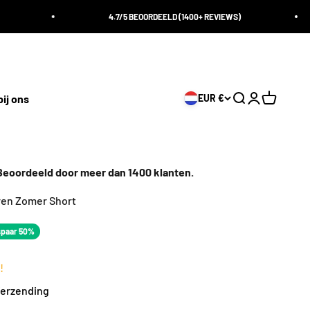
4.7/5 BEOORDEELD (1400+ REVIEWS)
100
ij ons
EUR €
Zoeken openen
Accountpagi
Winkelwa
oordeeld door meer dan 1400 klanten.
ren Zomer Short
s
js
paar 50%
!
 Verzending