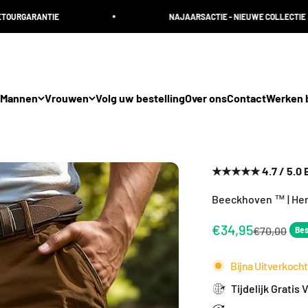
E
NAJAARSACTIE - NIEUWE COLLECTIE
Mannen
Vrouwen
Volg uw bestelling
Over ons
Contact
Werken b
★★★★★ 4.7 / 5.0 Be
Beeckhoven ™ | He
Aanbiedingsprij
€34,95
Normale pri
€70,00
Bes
Bijna Uitverkocht
Tijdelijk Gratis