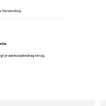
is Verzending
ntie
.
ngt je aankoopbedrag terug.