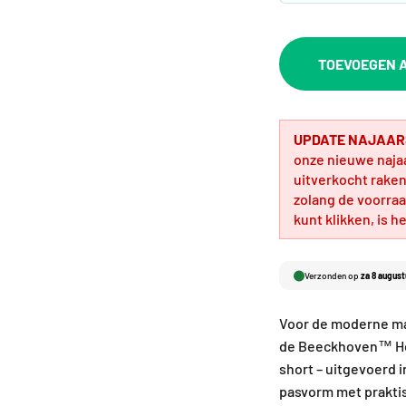
TOEVOEGEN A
UPDATE NAJAAR
onze nieuwe naja
uitverkocht raken.
zolang de voorraa
kunt klikken, is h
Verzonden op
za 8 august
Voor de moderne man 
de Beeckhoven™ Her
short – uitgevoerd 
pasvorm met praktisc