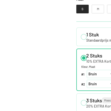
S
M
1 Stuk
Standaardprijs 
2 Stuks
10% EXTRA Kort
Kleur
Maat
#
1
#
2
3 Stuks
Mees
20% EXTRA Kor