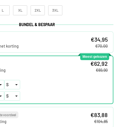
L
XL
2XL
3XL
BUNDEL & BESPAAR
€34,95
met korting
€70,00
Meest gekozen
€62,92
ing
€69,90
€83,88
te voordeel
ting
€104,85