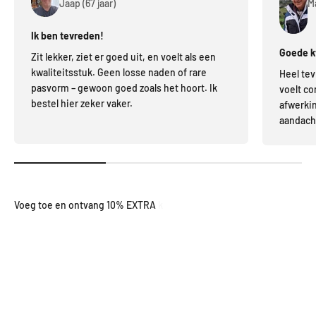
Jaap (67 jaar)
Ma
Ik ben tevreden!
Goede kw
Zit lekker, ziet er goed uit, en voelt als een
kwaliteitsstuk. Geen losse naden of rare
Heel tev
pasvorm – gewoon goed zoals het hoort. Ik
voelt co
bestel hier zeker vaker.
afwerkin
aandacht
Profiteer tijdelijk van onze
stapelkorting
– automatisch toegepast
in je winkelmandje,
zolang de voorraad strekt
!
2 PRODUCTEN =
-10% EXTRA KORTING
3 PRODUCTEN =
-20% EXTRA KORTING
4 PRODUCTEN =
-25% EXTRA KORTING
5 PRODUCTEN =
-30% EXTRA KORTING