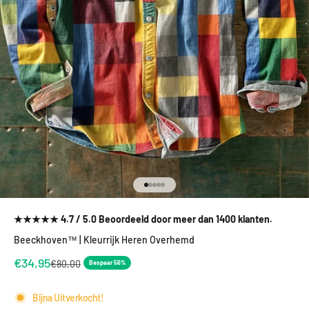
Naar artikel 1
Naar artikel 2
Naar artikel 3
Naar artikel 4
Naar artikel 5
★★★★★ 4.7 / 5.0 Beoordeeld door meer dan 1400 klanten.
Beeckhoven™ | Kleurrijk Heren Overhemd
Aanbiedingsprijs
€34,95
Normale prijs
€80,00
Bespaar 56%
Bijna Uitverkocht!