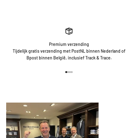
Premium verzending
Tijdelijk gratis verzending met PostNL binnen Nederland of
Bpost binnen België, inclusief Track & Trace.
Naar artikel 1
Naar artikel 2
Naar artikel 3
Naar artikel 4