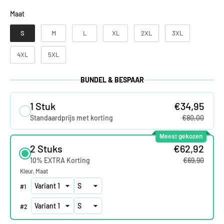
Maat
Maat
S
M
L
XL
2XL
3XL
4XL
5XL
BUNDEL & BESPAAR
1 Stuk
€34,95
Standaardprijs met korting
€80,00
Meest gekozen
2 Stuks
€62,92
10% EXTRA Korting
€69,90
Kleur
Maat
#
1
#
2