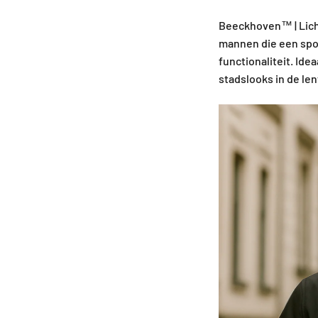
Beeckhoven™ | Licht
mannen die een spor
functionaliteit. Ide
stadslooks in de le