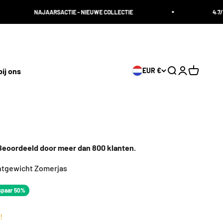
JAARSACTIE - NIEUWE COLLECTIE
4.7/5 BEOORDEELD (
ij ons
EUR €
Zoeken openen
Accountpagi
Winkelwa
eoordeeld door meer dan 800 klanten.
htgewicht Zomerjas
s
js
spaar 50%
!