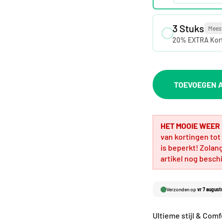
3 Stuks
Mees
20% EXTRA Kor
TOEVOEGEN A
HET MOOIE WEER
van kortingen tot 50% o
is beperkt! Zolan
artikel nog besch
Verzonden op
vr 7 august
Ultieme stijl & Comf