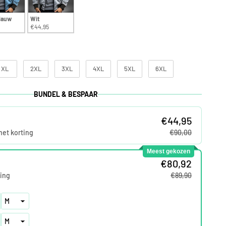
lauw
Wit
€44,95
XL
2XL
3XL
4XL
5XL
6XL
BUNDEL & BESPAAR
€44,95
met korting
€90,00
Meest gekozen
€80,92
ing
€89,90