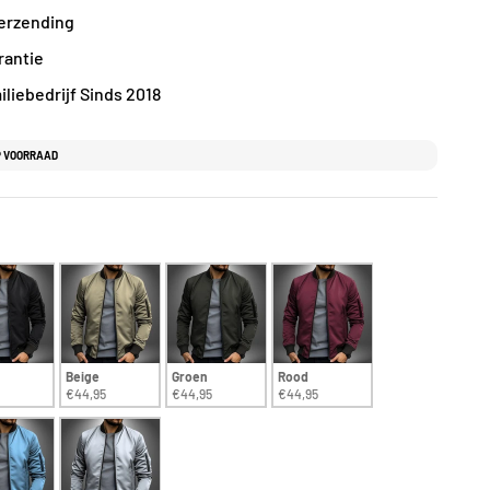
Verzending
rantie
liebedrijf Sinds 2018
P VOORRAAD
Beige
Groen
Rood
€44,95
€44,95
€44,95