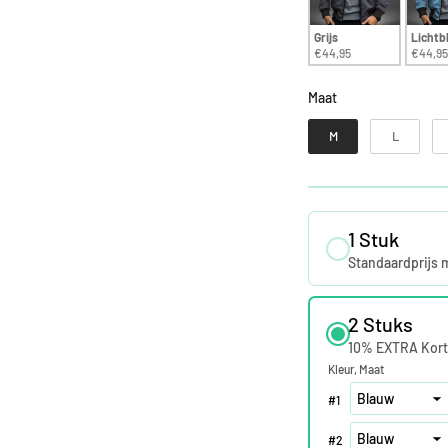
Grijs
Lichtb
€44,95
€44,95
Maat
Maat
M
L
1 Stuk
Standaardprijs 
2 Stuks
10% EXTRA Kort
Kleur
Maat
#
1
#
2