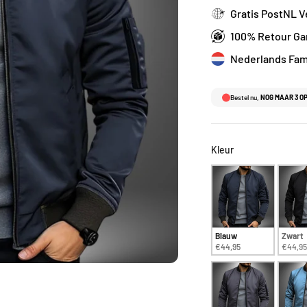
Gratis PostNL 
100% Retour Ga
Nederlands Fami
Bestel nu,
NOG MAAR 3 O
Kleur
Kleur
Blauw
Zwart
€44,95
€44,95