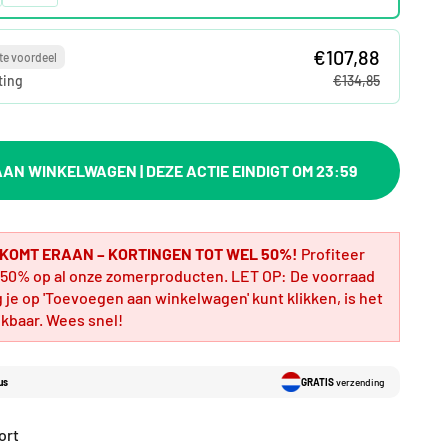
€107,88
te voordeel
ting
€134,85
AN WINKELWAGEN | DEZE ACTIE EINDIGT OM 23:59
 KOMT ERAAN – KORTINGEN TOT WEL 50%!
Profiteer
p al onze zomerproducten. LET OP: De voorraad
g je op 'Toevoegen aan winkelwagen' kunt klikken, is het
ikbaar. Wees snel!
us
GRATIS
verzending
ort