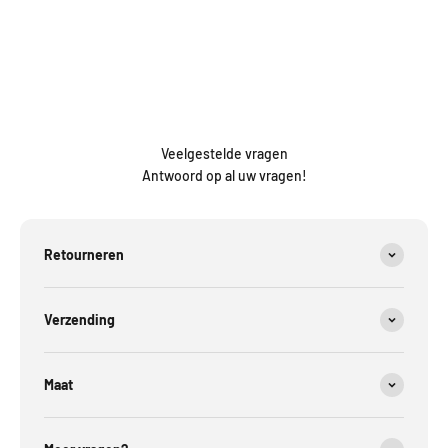
Profiteer tijdelijk van onze
stapelkorting
– automatisch toegepast
in je winkelmandje,
zolang de voorraad strekt
!
2 PRODUCTEN =
-10% EXTRA KORTING
3 PRODUCTEN =
-20% EXTRA KORTING
4 PRODUCTEN =
-25% EXTRA KORTING
5 PRODUCTEN =
-30% EXTRA KORTING
Veelgestelde vragen
Antwoord op al uw vragen!
Retourneren
Verzending
Maat