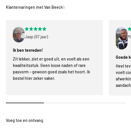
Jaap (67 jaar)
Ma
Ik ben tevreden!
Goede kw
Zit lekker, ziet er goed uit, en voelt als een
kwaliteitsstuk. Geen losse naden of rare
Heel tev
pasvorm – gewoon goed zoals het hoort. Ik
voelt co
bestel hier zeker vaker.
afwerkin
aandacht