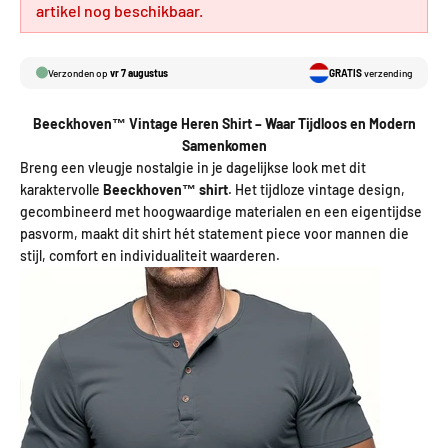
artikel nog beschikbaar.
Verzonden op
vr 7 augustus
GRATIS
verzending
Beeckhoven™ Vintage Heren Shirt – Waar Tijdloos en Modern
Samenkomen
Breng een vleugje nostalgie in je dagelijkse look met dit
karaktervolle
Beeckhoven™ shirt
. Het tijdloze vintage design,
gecombineerd met hoogwaardige materialen en een eigentijdse
pasvorm, maakt dit shirt hét statement piece voor mannen die
stijl, comfort en individualiteit waarderen.