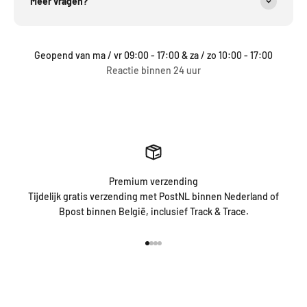
Meer vragen?
Geopend van ma / vr 09:00 - 17:00 & za / zo 10:00 - 17:00
Reactie binnen 24 uur
Premium verzending
Tijdelijk gratis verzending met PostNL binnen Nederland of
Bpost binnen België, inclusief Track & Trace.
Naar artikel 1
Naar artikel 2
Naar artikel 3
Naar artikel 4