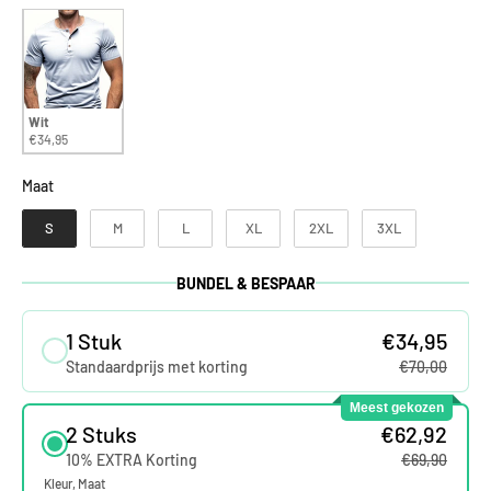
Wit
€34,95
Maat
Maat
S
M
L
XL
2XL
3XL
BUNDEL & BESPAAR
1 Stuk
€34,95
Standaardprijs met korting
€70,00
Meest gekozen
2 Stuks
€62,92
10% EXTRA Korting
€69,90
Kleur
Maat