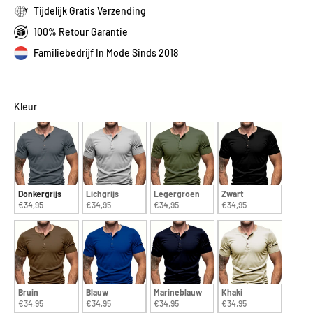
Tijdelijk Gratis Verzending
100% Retour Garantie
Familiebedrijf In Mode Sinds 2018
Kleur
Kleur
Donkergrijs
Lichgrijs
Legergroen
Zwart
€34,95
€34,95
€34,95
€34,95
Bruin
Blauw
Marineblauw
Khaki
€34,95
€34,95
€34,95
€34,95