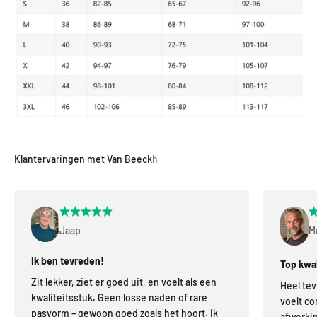
Jaap
M
Ik ben tevreden!
Top kwal
Zit lekker, ziet er goed uit, en voelt als een
Heel tev
kwaliteitsstuk. Geen losse naden of rare
voelt co
pasvorm – gewoon goed zoals het hoort. Ik
afwerkin