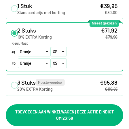
1 Stuk
€39,95
Standaardprijs met korting
€80,00
Meest gekozen
2 Stuks
€71,92
10% EXTRA Korting
€79,90
Kleur
Maat
#
1
#
2
3 Stuks
€95,88
Meeste voordeel
20% EXTRA Korting
€119,85
TOEVOEGEN AAN WINKELWAGEN | DEZE ACTIE EINDIGT
OM 23:59