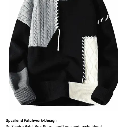
Opvallend Patchwork-Design
De Sandro PatchBold™ trui heeft een onderscheidend