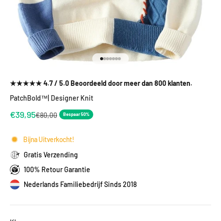
Naar artikel 1
Naar artikel 2
Naar artikel 3
Naar artikel 4
Naar artikel 5
Naar artikel 6
Naar artikel 7
★★★★★ 4.7 / 5.0 Beoordeeld door meer dan 800 klanten.
PatchBold™| Designer Knit
Aanbiedingsprijs
€39,95
Normale prijs
€80,00
Bespaar 50%
Bijna Uitverkocht!
Gratis Verzending
100% Retour Garantie
Nederlands Familiebedrijf Sinds 2018