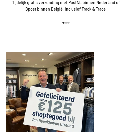
Tijdelijk gratis verzending met PostNL binnen Nederland of
Bpost binnen België, inclusief Track & Trace.
Naar artikel 1
Naar artikel 2
Naar artikel 3
Naar artikel 4