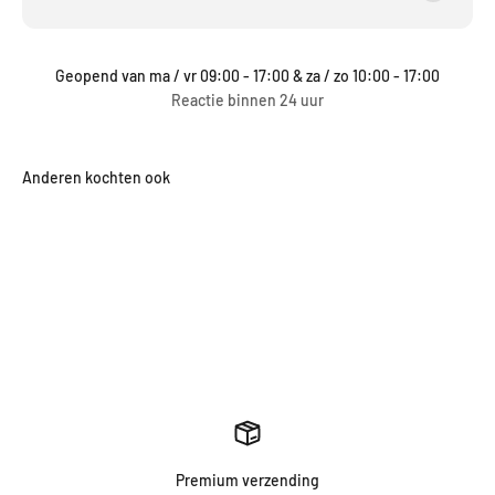
Geopend van ma / vr 09:00 - 17:00 & za / zo 10:00 - 17:00
Reactie binnen 24 uur
Van Beeckhoven Utrecht
Bij Van Beeckhoven Utrecht vindt u een selectie herenkleding
geïnspireerd op de ingetogen luxe van de "old money" stijl. Onze
collectie – van perfect gesneden colberts tot ambachtelijke
schoenen en verfijnde accessoires – is ontworpen voor een
tijdloze garderobe zonder poespas.
Premium verzending