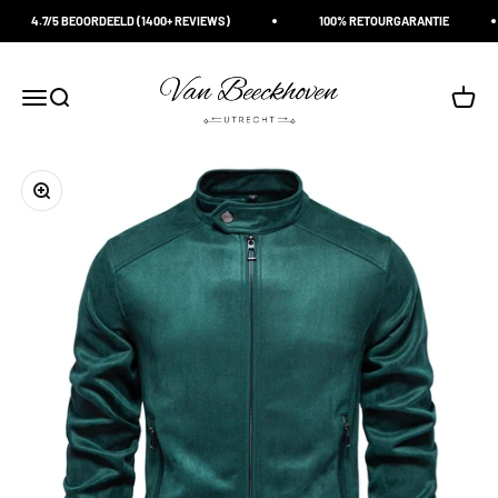
Naar inhoud
4.7/5 BEOORDEELD (1400+ REVIEWS)
100% RETOURGARANTIE
Van Beeckhoven Utrecht
Navigatiemenu openen
Zoeken openen
Winke
In-/uitzoomen