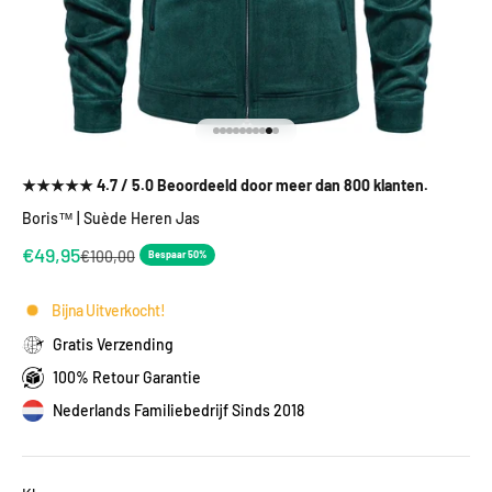
Naar artikel 1
Naar artikel 2
Naar artikel 3
Naar artikel 4
Naar artikel 5
Naar artikel 6
Naar artikel 7
Naar artikel 8
Naar artikel 9
Naar artikel 10
★★★★★ 4.7 / 5.0 Beoordeeld door meer dan 800 klanten.
Boris™ | Suède Heren Jas
Aanbiedingsprijs
€49,95
Normale prijs
€100,00
Bespaar 50%
Bijna Uitverkocht!
Gratis Verzending
100% Retour Garantie
Nederlands Familiebedrijf Sinds 2018